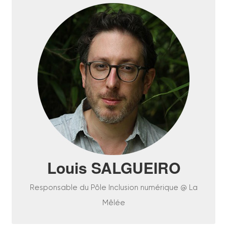
Louis Salgueiro est Responsable du Pôle inclusion
numérique au sein de l’association La Mêlée. Il
coordonne le Hub pour un numérique inclusif
d’Occitanie, RhinOcc, dispositif d’appui aux
acteurs mandaté par l’ANCT et la Banque des
Territoires. Il mène depuis 2009 des projets sur les
sujets liés au numérique, son développement et
ses effets sur les territoires, avec un parcours
dans la recherche scientifique, la prospective et
le conseil aux collectivités (think tanks La Fing,
Louis SALGUEIRO
Chronos, laboratoires à l’Institut des Mines-
Télécom, LEREPS, LISST-CIEU).
Responsable du Pôle Inclusion numérique @ La
Mêlée
EN SAVOIR PLUS