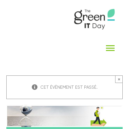
Passer
au
contenu
Navi
à
ACCUEIL
basc
×
CET ÉVÈNEMENT EST PASSÉ.
QUI SOMMES-NOUS ?
THE GREEN IT DAY