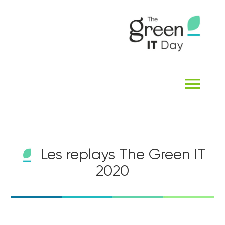
Passer
au
contenu
Navi
à
ACCUEIL
basc
Les replays The Green IT
QUI SOMMES-NOUS ?
2020
THE GREEN IT DAY