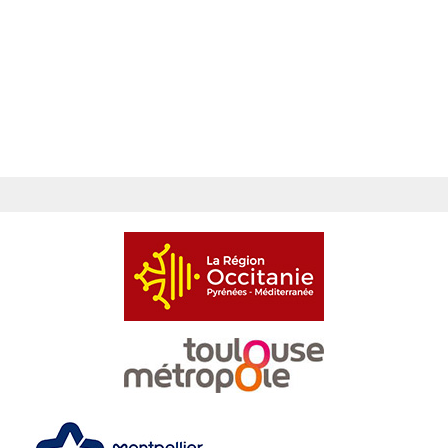
numérique aux attitudes et solutions éco-
responsables, fédérer autour