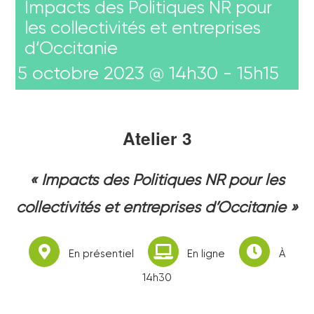
Impacts des Politiques NR pour
PODCAST
les collectivités et entreprises
d’Occitanie
LES ACTUS
5 octobre 2023 @ 14h30
-
15h15
CONTACT
Atelier 3
« Impacts des Politiques NR pour les
collectivités et entreprises d’Occitanie »
En présentiel
En ligne
À
14h30