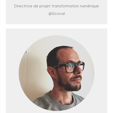
dans les valeurs du numérique responsable
Directrice de projet transformation numérique
(sobriété, éthique, souveraineté, inclusivité…).
@Sicoval
EN SAVOIR PLUS
Avant de rejoindre le Groupe Isia en 2022, Arnaud
a été Consultant en organisation et stratégie
pendant 14 ans pour des collectivités publiques
et des ministères, des établissements bancaires
et financiers et des bailleurs de fonds. Chef de
projet Numérique Responsable pour la Région
Nouvelle Aquitaine, contributeur pour l’agence
Lucie et l’ADEME, dans la conception du Label NR
pour les Collectivités ; c’est un Expert des
business model innovants et plus généralement