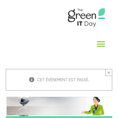
Passer
au
contenu
Navi
à
ACCUEIL
basc
×
CET ÉVÈNEMENT EST PASSÉ.
QUI SOMMES-NOUS ?
THE GREEN IT DAY