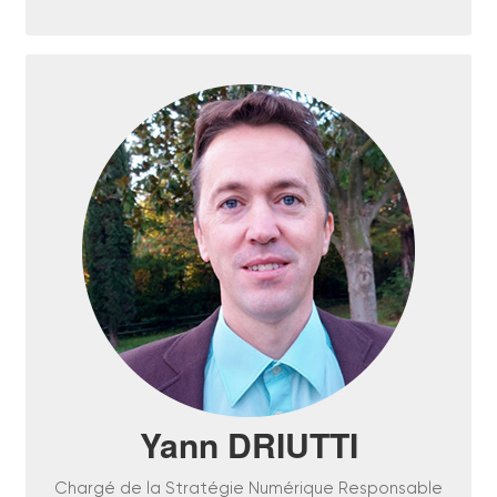
Chargé de la Stratégie Numérique Responsable,
d’abord à La Poste (250 000 postiers),
maintenant à la Métropole de Montpellier (500
000 habitants), chaque victoire de Yann
contribue à entrainer un peu plus tous les acteurs
et utilisateurs du numérique vers un Futur
Désirable avec un numérique plus Frugal, plus
Inclusif et surtout plus Ethique.
EN SAVOIR PLUS
Yann DRIUTTI
Chargé de la Stratégie Numérique Responsable