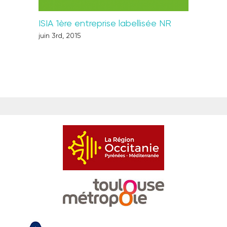
ISIA 1ère entreprise labellisée NR
Agir au 
respons
juin 3rd, 2015
juin 3rd, 2