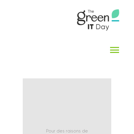
Passer
au
contenu
Navi
à
ACCUEIL
basc
QUI SOMMES-NOUS ?
THE GREEN IT DAY
Pour des raisons de