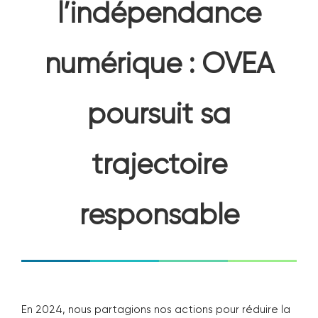
l’indépendance
PODCAST
numérique : OVEA
LES ACTUS
poursuit sa
CONTACT
trajectoire
responsable
En 2024, nous partagions nos actions pour réduire la