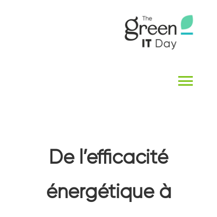
Passer
au
contenu
Navi
à
ACCUEIL
basc
De l’efficacité
QUI SOMMES-NOUS ?
énergétique à
THE GREEN IT DAY